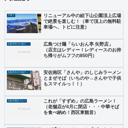
リニューアル中の絵下山公園頂上広場
子育て
で絶景を楽しむ！（車で頂上の無料駐
車場へ、トビに注意）
広島つけ麺「らいおん亭 矢野店」
広島市内その他グルメ
（店主はレディー！レディースのお持
ち帰りがムフフの850円）
安佐南区「さんや」のしじみラーメン
広島市内その他グルメ
とまぜそば（いちのや→さんやで子供
もスマイルっ！！）
これが「すずめ」の広島ラーメン！
広島市西区グルメ
（老舗店が4月に閉店・・・中華そば
を食べ納め！西区東観音）