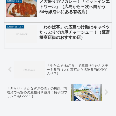
メガ盛りカツカレー！「ピットインエ
広島県内グルメ
トワール」（広島から三次へ向かう
54号線沿いにある有名店）
「わかば亭」の広島つけ麺はキャベツ
広島市中区グルメ
たっぷりで肉厚チャーシュー！（鷹野
橋商店街のおすすめ店）
「牛たん かねざき」で厚切り牛たんステ
ーキ弁当（大丸東京から名物弁当の仲間
入り？）
「きらり・さかなぎさ公園」の感想（乳
幼児でも安心の屋根付き遊具！椅子型ブ
ランコもGood！）