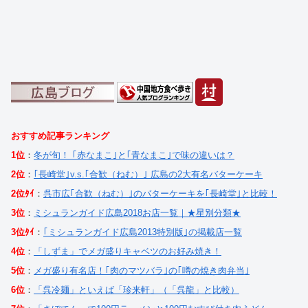
おすすめ記事ランキング
1位
：
冬が旬！ ｢赤なまこ｣と｢青なまこ｣で味の違いは？
2位
：
｢長崎堂｣v.s.｢合歓（ねむ）｣ 広島の2大有名バターケーキ
2位ﾀｲ
：
呉市広｢合歓（ねむ）｣のバターケーキを｢長崎堂｣と比較！
3位
：
ミシュランガイド広島2018お店一覧｜★星別分類★
3位ﾀｲ
：
｢ミシュランガイド広島2013特別版｣の掲載店一覧
4位
：
「しずま」でメガ盛りキャベツのお好み焼き！
5位
：
メガ盛り有名店！｢肉のマツバラ｣の｢噂の焼き肉弁当｣
6位
：
「呉冷麺」といえば「珍来軒」（「呉龍」と比較）