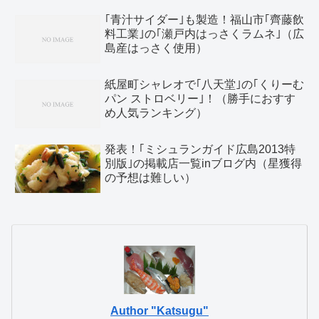
｢青汁サイダー｣も製造！福山市｢齊藤飲
料工業｣の｢瀬戸内はっさくラムネ｣（広
島産はっさく使用）
紙屋町シャレオで｢八天堂｣の｢くりーむ
パン ストロベリー｣！（勝手におすす
め人気ランキング）
発表！｢ミシュランガイド広島2013特
別版｣の掲載店一覧inブログ内（星獲得
の予想は難しい）
Author "Katsugu"