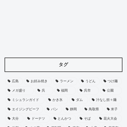
タグ
広島
お好み焼き
ラーメン
うどん
つけ麺
メガ盛り
呉
福岡
呉市
公園
ミシュランガイド
かき氷
ダム
汁なし担々麺
エイジングビーフ
パン
静岡
鳥取県
米子
大分
ドーナツ
とんかつ
そば
花火大会