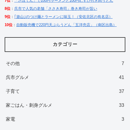
7位
：
「さぼてん」で100円ラーメンと100円むすび付き肉うどん
8位
：
呉市で人気の老舗「ささき寿司」巻き寿司が旨い
9位
：
｢遊山｣のつけ麺とラーメンに味玉！（安佐北区の有名店）
10位
：
自動販売機で220円天ぷらうどん「五洋売店」（南区出島）
カテゴリー
その他
7
呉市グルメ
41
子育て
37
家ごはん・刺身グルメ
33
家電
3