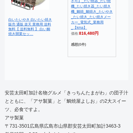
不可】_たい焼器_たい焼
機_たい焼き器_たい焼き
機_鯛焼_鯛焼き_たいやき
_たい焼き_たい焼きメー
白いたいやき 白いたい焼き
カー_電気式_業務用
販売 通販 楽天 業務用 送料
_【kma】
無料【 送料無料 】 白い鯛
816,480円
価格:
焼き開業セッ…
感想(0件)
安芸太田町加計名物グルメ「きっちんたまがわ」の団子汁
とともに、「アサ製菓」と「鯛焼屋よしお」の2大スイー
ツ、必食ですよ。
アサ製菓
〒731-3501広島県広島市山県郡安芸太田町加計3463-3