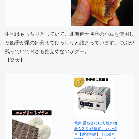
生地はもっちりとしていて、北海道十勝産の小豆を使用し
た餡子が尾の部分までびっしりと詰まっています。つぶが
残っていて甘さも控えめなのがグー。
【楽天】
電気 重ね合わせ式 焼き物
器 NG-3（3連式） たい焼
き【運賃別途】【代引き