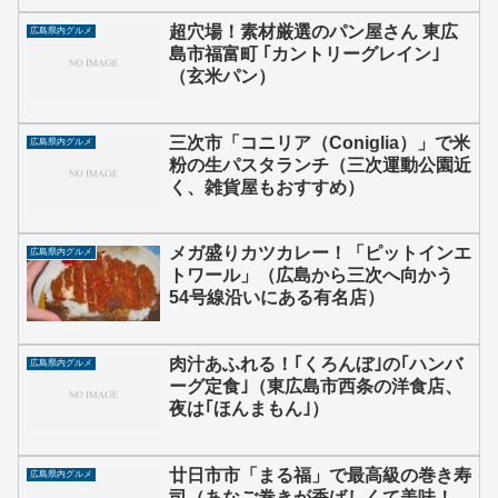
超穴場！素材厳選のパン屋さん 東広
広島県内グルメ
島市福富町 ｢カントリーグレイン｣
（玄米パン）
三次市「コニリア（Coniglia）」で米
広島県内グルメ
粉の生パスタランチ（三次運動公園近
く、雑貨屋もおすすめ）
メガ盛りカツカレー！「ピットインエ
広島県内グルメ
トワール」（広島から三次へ向かう
54号線沿いにある有名店）
肉汁あふれる！｢くろんぼ｣の｢ハンバ
広島県内グルメ
ーグ定食｣（東広島市西条の洋食店、
夜は｢ほんまもん｣）
廿日市市「まる福」で最高級の巻き寿
広島県内グルメ
司（あなご巻きが香ばしくて美味！