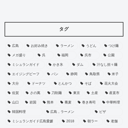
タグ
広島
お好み焼き
ラーメン
うどん
つけ麺
メガ盛り
呉
福岡
呉市
公園
ミシュランガイド
かき氷
ダム
汁なし担々麺
エイジングビーフ
パン
静岡
鳥取県
米子
大分
ドーナツ
とんかつ
そば
花火大会
佐賀
さの萬
刀削麺
東京
土産
産直市
山口
岩国
熊本
蕎麦
巻き寿司
中華料理
韓国料理
広島，ラーメン
ピザ
ミシュランガイド広島愛媛
2018
朝ラー
老舗