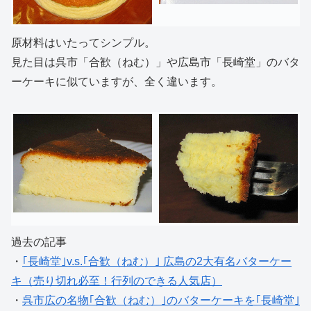
原材料はいたってシンプル。
見た目は呉市「合歓（ねむ）」や広島市「長崎堂」のバタ
ーケーキに似ていますが、全く違います。
過去の記事
・
｢長崎堂｣v.s.｢合歓（ねむ）｣ 広島の2大有名バターケー
キ（売り切れ必至！行列のできる人気店）
・
呉市広の名物｢合歓（ねむ）｣のバターケーキを｢長崎堂｣