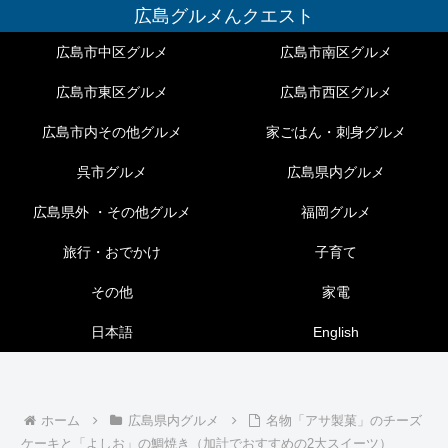
広島グルメんクエスト
広島市中区グルメ
広島市南区グルメ
広島市東区グルメ
広島市西区グルメ
広島市内その他グルメ
家ごはん・刺身グルメ
呉市グルメ
広島県内グルメ
広島県外 ・その他グルメ
福岡グルメ
旅行・おでかけ
子育て
その他
家電
日本語
English
ホーム
広島県内グルメ
名物「アサ製菓」のチーズ
ケーキと「よしお」の鯛焼き（加計でおすすめの2大スイーツ）