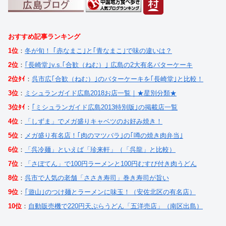
おすすめ記事ランキング
1位
：
冬が旬！ ｢赤なまこ｣と｢青なまこ｣で味の違いは？
2位
：
｢長崎堂｣v.s.｢合歓（ねむ）｣ 広島の2大有名バターケーキ
2位ﾀｲ
：
呉市広｢合歓（ねむ）｣のバターケーキを｢長崎堂｣と比較！
3位
：
ミシュランガイド広島2018お店一覧｜★星別分類★
3位ﾀｲ
：
｢ミシュランガイド広島2013特別版｣の掲載店一覧
4位
：
「しずま」でメガ盛りキャベツのお好み焼き！
5位
：
メガ盛り有名店！｢肉のマツバラ｣の｢噂の焼き肉弁当｣
6位
：
「呉冷麺」といえば「珍来軒」（「呉龍」と比較）
7位
：
「さぼてん」で100円ラーメンと100円むすび付き肉うどん
8位
：
呉市で人気の老舗「ささき寿司」巻き寿司が旨い
9位
：
｢遊山｣のつけ麺とラーメンに味玉！（安佐北区の有名店）
10位
：
自動販売機で220円天ぷらうどん「五洋売店」（南区出島）