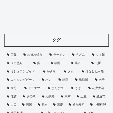
タグ
広島
お好み焼き
ラーメン
うどん
つけ麺
メガ盛り
呉
福岡
呉市
公園
ミシュランガイド
かき氷
ダム
汁なし担々麺
エイジングビーフ
パン
静岡
鳥取県
米子
大分
ドーナツ
とんかつ
そば
花火大会
佐賀
さの萬
刀削麺
東京
土産
産直市
山口
岩国
熊本
蕎麦
巻き寿司
中華料理
韓国料理
広島，ラーメン
ピザ