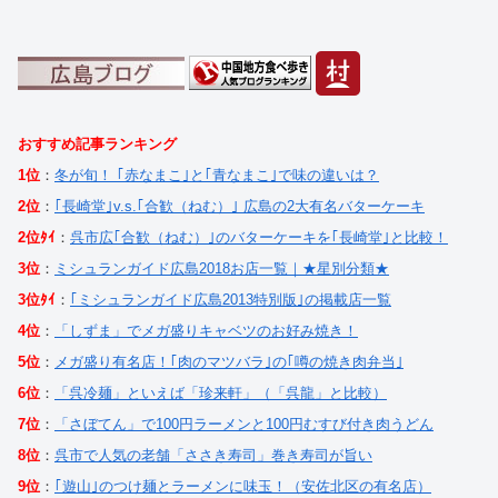
おすすめ記事ランキング
1位
：
冬が旬！ ｢赤なまこ｣と｢青なまこ｣で味の違いは？
2位
：
｢長崎堂｣v.s.｢合歓（ねむ）｣ 広島の2大有名バターケーキ
2位ﾀｲ
：
呉市広｢合歓（ねむ）｣のバターケーキを｢長崎堂｣と比較！
3位
：
ミシュランガイド広島2018お店一覧｜★星別分類★
3位ﾀｲ
：
｢ミシュランガイド広島2013特別版｣の掲載店一覧
4位
：
「しずま」でメガ盛りキャベツのお好み焼き！
5位
：
メガ盛り有名店！｢肉のマツバラ｣の｢噂の焼き肉弁当｣
6位
：
「呉冷麺」といえば「珍来軒」（「呉龍」と比較）
7位
：
「さぼてん」で100円ラーメンと100円むすび付き肉うどん
8位
：
呉市で人気の老舗「ささき寿司」巻き寿司が旨い
9位
：
｢遊山｣のつけ麺とラーメンに味玉！（安佐北区の有名店）