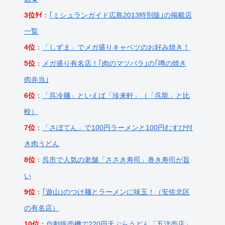
3位ﾀｲ
：
｢ミシュランガイド広島2013特別版｣の掲載店
一覧
4位
：
「しずま」でメガ盛りキャベツのお好み焼き！
5位
：
メガ盛り有名店！｢肉のマツバラ｣の｢噂の焼き
肉弁当｣
6位
：
「呉冷麺」といえば「珍来軒」（「呉龍」と比
較）
7位
：
「さぼてん」で100円ラーメンと100円むすび付
き肉うどん
8位
：
呉市で人気の老舗「ささき寿司」巻き寿司が旨
い
9位
：
｢遊山｣のつけ麺とラーメンに味玉！（安佐北区
の有名店）
10位
：
自動販売機で220円天ぷらうどん「五洋売店」