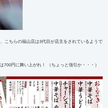
主、こちらの福山店は3代目が店主をされているようで
は700円に舞い上がれ！ （ちょっと強引か・・・）