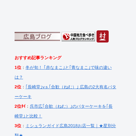
おすすめ記事ランキング
1位
：
冬が旬！ ｢赤なまこ｣と｢青なまこ｣で味の違い
は？
2位
：
｢長崎堂｣v.s.｢合歓（ねむ）｣ 広島の2大有名バタ
ーケーキ
2位ﾀｲ
：
呉市広｢合歓（ねむ）｣のバターケーキを｢長
崎堂｣と比較！
3位
：
ミシュランガイド広島2018お店一覧｜★星別分
類★