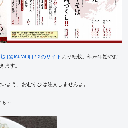
ふじ
(@tsutafuji) / Xのサイト
より転載。年末年始やお
きます。
ないよう、おむすびは注文しませんよ。
する～！！