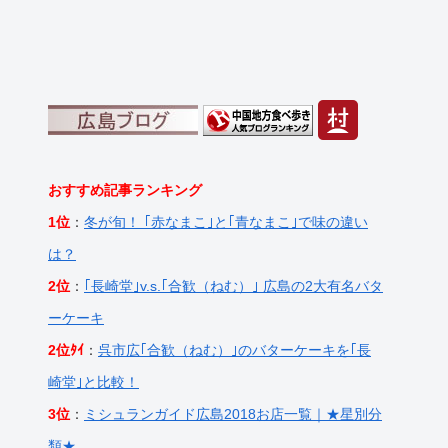
おすすめ記事ランキング
1位
：
冬が旬！ ｢赤なまこ｣と｢青なまこ｣で味の違い
は？
2位
：
｢長崎堂｣v.s.｢合歓（ねむ）｣ 広島の2大有名バタ
ーケーキ
2位ﾀｲ
：
呉市広｢合歓（ねむ）｣のバターケーキを｢長
崎堂｣と比較！
3位
：
ミシュランガイド広島2018お店一覧｜★星別分
類★