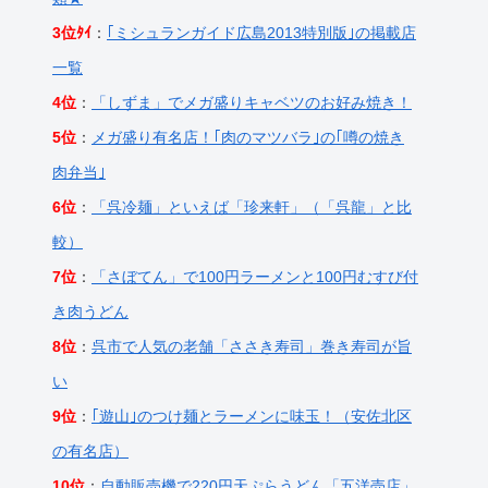
3位ﾀｲ
：
｢ミシュランガイド広島2013特別版｣の掲載店
一覧
4位
：
「しずま」でメガ盛りキャベツのお好み焼き！
5位
：
メガ盛り有名店！｢肉のマツバラ｣の｢噂の焼き
肉弁当｣
6位
：
「呉冷麺」といえば「珍来軒」（「呉龍」と比
較）
7位
：
「さぼてん」で100円ラーメンと100円むすび付
き肉うどん
8位
：
呉市で人気の老舗「ささき寿司」巻き寿司が旨
い
9位
：
｢遊山｣のつけ麺とラーメンに味玉！（安佐北区
の有名店）
10位
：
自動販売機で220円天ぷらうどん「五洋売店」