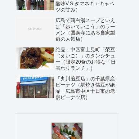
酸味V.S.タマネギ＋キャベ
ツの甘み）
広島で鶏白湯スープといえ
ば「歩いていこう」のラー
メン（国泰寺にある自家製
麺の人気店）
絶品！中区富士見町「榮互
（えいご）」のタンシチュ
ー（限定20食のお得な「日
替わりランチ」）
「丸川煎豆店」の千葉県産
ピーナツ（炭焼き俵豆が絶
品！広島市中区十日市の老
舗ピーナツ店）