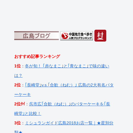
おすすめ記事ランキング
1位
：
冬が旬！ ｢赤なまこ｣と｢青なまこ｣で味の違い
は？
2位
：
｢長崎堂｣v.s.｢合歓（ねむ）｣ 広島の2大有名バタ
ーケーキ
2位ﾀｲ
：
呉市広｢合歓（ねむ）｣のバターケーキを｢長
崎堂｣と比較！
3位
：
ミシュランガイド広島2018お店一覧｜★星別分
類★