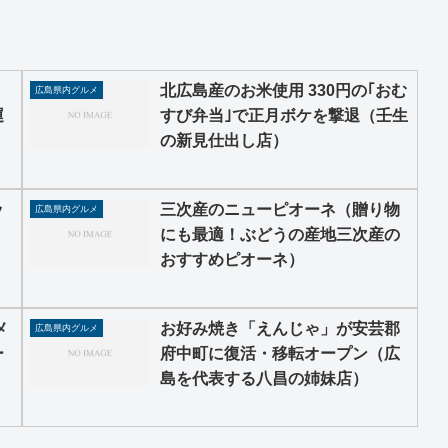
」
北広島産のお米使用 330円の｢おむ
広島県内グルメ
運
すび弁当｣で正月ボケを撃退（壬生
）
の新見仕出し店）
ッ
三次産のニューピオーネ（贈り物
広島県内グルメ
にも最適！ぶどうの産地三次産の
）
おすすめピオーネ）
メ
お好み焼き「えんじゃ」が安芸郡
広島県内グルメ
ー
府中町に復活・移転オープン（広
）
島を代表する八昌の姉妹店）