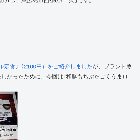
の1つ、東広島市西条の｢一久｣です。
定食｣（2100円）をご紹介しました
が、ブランド豚
味しかったために、今回は｢和豚もちぶたごくうまロ