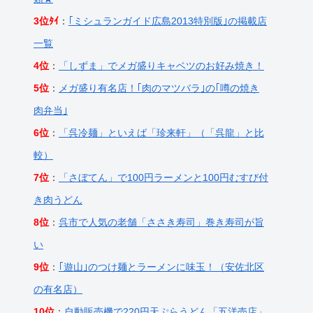
3位ﾀｲ
：
｢ミシュランガイド広島2013特別版｣の掲載店
一覧
4位
：
「しずま」でメガ盛りキャベツのお好み焼き！
5位
：
メガ盛り有名店！｢肉のマツバラ｣の｢噂の焼き
肉弁当｣
6位
：
「呉冷麺」といえば「珍来軒」（「呉龍」と比
較）
7位
：
「さぼてん」で100円ラーメンと100円むすび付
き肉うどん
8位
：
呉市で人気の老舗「ささき寿司」巻き寿司が旨
い
9位
：
｢遊山｣のつけ麺とラーメンに味玉！（安佐北区
の有名店）
10位
：
自動販売機で220円天ぷらうどん「五洋売店」