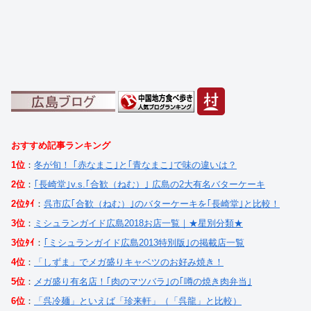
おすすめ記事ランキング
1位
：
冬が旬！ ｢赤なまこ｣と｢青なまこ｣で味の違いは？
2位
：
｢長崎堂｣v.s.｢合歓（ねむ）｣ 広島の2大有名バターケーキ
2位ﾀｲ
：
呉市広｢合歓（ねむ）｣のバターケーキを｢長崎堂｣と比較！
3位
：
ミシュランガイド広島2018お店一覧｜★星別分類★
3位ﾀｲ
：
｢ミシュランガイド広島2013特別版｣の掲載店一覧
4位
：
「しずま」でメガ盛りキャベツのお好み焼き！
5位
：
メガ盛り有名店！｢肉のマツバラ｣の｢噂の焼き肉弁当｣
6位
：
「呉冷麺」といえば「珍来軒」（「呉龍」と比較）