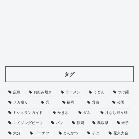
タグ
広島
お好み焼き
ラーメン
うどん
つけ麺
メガ盛り
呉
福岡
呉市
公園
ミシュランガイド
かき氷
ダム
汁なし担々麺
エイジングビーフ
パン
静岡
鳥取県
米子
大分
ドーナツ
とんかつ
そば
花火大会