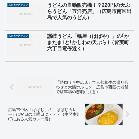
うどんの自動販売機！？220円の天ぷ
広島市南区グルメ
らうどん「五洋売店」（広島市南区出
島で人気のうどん）
讃岐うどん「幅屋（はばや）」の｢か
広島市南区グルメ
またま｣と｢かしわの天ぷら｣（皆実町
六丁目電停近く）
「焼肉リキ中広店」で京都和牛の盛り合
わせと大腸ホルモン（広島市西区の老舗
で駐車場の悲劇に注意）
広島市中区「ばばじ」の「ばばじカレ
ー」は祝日の土曜日に・・・（中区本川
町にある人気カレー店）