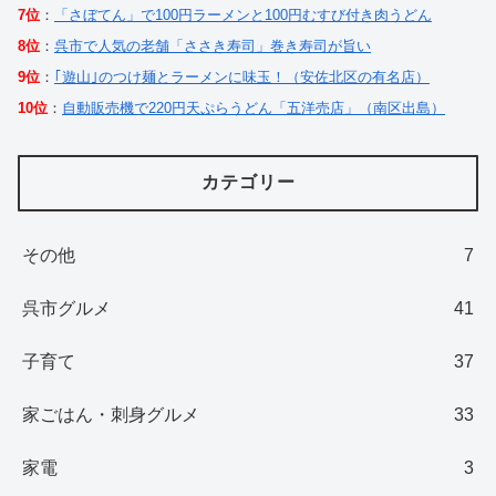
7位
：
「さぼてん」で100円ラーメンと100円むすび付き肉うどん
8位
：
呉市で人気の老舗「ささき寿司」巻き寿司が旨い
9位
：
｢遊山｣のつけ麺とラーメンに味玉！（安佐北区の有名店）
10位
：
自動販売機で220円天ぷらうどん「五洋売店」（南区出島）
カテゴリー
その他
7
呉市グルメ
41
子育て
37
家ごはん・刺身グルメ
33
家電
3