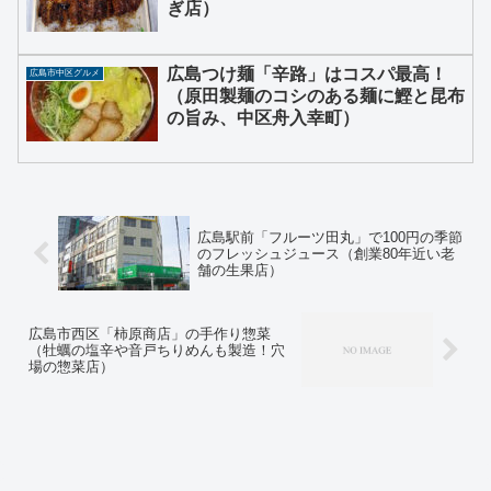
ぎ店）
広島つけ麺「辛路」はコスパ最高！
広島市中区グルメ
（原田製麺のコシのある麺に鰹と昆布
の旨み、中区舟入幸町）
広島駅前「フルーツ田丸」で100円の季節
のフレッシュジュース（創業80年近い老
舗の生果店）
広島市西区「柿原商店」の手作り惣菜
（牡蠣の塩辛や音戸ちりめんも製造！穴
場の惣菜店）