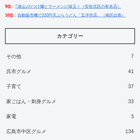
9位
：
｢遊山｣のつけ麺とラーメンに味玉！（安佐北区の有名店）
10位
：
自動販売機で220円天ぷらうどん「五洋売店」（南区出島）
カテゴリー
その他
7
呉市グルメ
41
子育て
37
家ごはん・刺身グルメ
33
家電
3
広島市中区グルメ
134