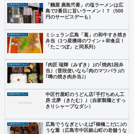
「麵屋 廣島弐番」の塩ラーメンは広
広島市中区グルメ
島で2番目に旨いラーメン！？（500
円のサービスデーも）
ミシュラン広島「葛」の和牛すき焼き
広島市中区グルメ
弁当（1つ星獲得のワイン＋和食店！
「たこつぼ」と同系列）
｢肉匠 瑞輝（みずき）｣の｢焼肉1段弁
広島市中区グルメ
当｣（普段使いなら｢肉のマツバラ｣の
｢噂の焼き肉弁当｣）
中区竹屋町のうどん店｢手打ちめん工
広島市中区グルメ
房 北夢（きたむ）｣（自家製麺とすっ
きりシャープなダシ）
広島でうなぎといえば｢柳橋こだに｣の
広島市中区グルメ
うな重（広島市中区銀山町の老舗うな