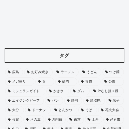
タグ
広島
お好み焼き
ラーメン
うどん
つけ麺
メガ盛り
呉
福岡
呉市
公園
ミシュランガイド
かき氷
ダム
汁なし担々麺
エイジングビーフ
パン
静岡
鳥取県
米子
大分
ドーナツ
とんかつ
そば
花火大会
佐賀
さの萬
刀削麺
東京
土産
産直市