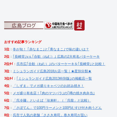
おすすめ記事ランキング
1位
：
冬が旬！ ｢赤なまこ｣と｢青なまこ｣で味の違いは？
2位
：
｢長崎堂｣v.s.｢合歓（ねむ）｣ 広島の2大有名バターケーキ
2位ﾀｲ
：
呉市広｢合歓（ねむ）｣のバターケーキを｢長崎堂｣と比較！
3位
：
ミシュランガイド広島2018お店一覧｜★星別分類★
3位ﾀｲ
：
｢ミシュランガイド広島2013特別版｣の掲載店一覧
4位
：
「しずま」でメガ盛りキャベツのお好み焼き！
5位
：
メガ盛り有名店！｢肉のマツバラ｣の｢噂の焼き肉弁当｣
6位
：
「呉冷麺」といえば「珍来軒」（「呉龍」と比較）
7位
：
「さぼてん」で100円ラーメンと100円むすび付き肉うどん
8位
：
呉市で人気の老舗「ささき寿司」巻き寿司が旨い