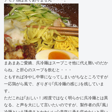
まあまあご愛嬌、呉冷麺はスープこそ他に代え難いのだか
らね、と肝心のスープを飲むと・・・
ともすれば冷やし中華になってしまいがちなところですが
一応鶏がら風で、ぎりぎり｢呉冷麺の感じ｣を残していま
す。
ただこれは｢おしい！｣程度ではなく明らかに呉冷麺とは異
なる、と声を大にして言いたいのですが、製作者の呉｢風｣
冷麺という謙虚さとかわいい心意気に矛を収めたいと思い