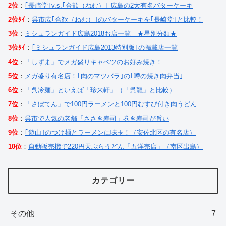
2位
：
｢長崎堂｣v.s.｢合歓（ねむ）｣ 広島の2大有名バターケーキ
2位ﾀｲ
：
呉市広｢合歓（ねむ）｣のバターケーキを｢長崎堂｣と比較！
3位
：
ミシュランガイド広島2018お店一覧｜★星別分類★
3位ﾀｲ
：
｢ミシュランガイド広島2013特別版｣の掲載店一覧
4位
：
「しずま」でメガ盛りキャベツのお好み焼き！
5位
：
メガ盛り有名店！｢肉のマツバラ｣の｢噂の焼き肉弁当｣
6位
：
「呉冷麺」といえば「珍来軒」（「呉龍」と比較）
7位
：
「さぼてん」で100円ラーメンと100円むすび付き肉うどん
8位
：
呉市で人気の老舗「ささき寿司」巻き寿司が旨い
9位
：
｢遊山｣のつけ麺とラーメンに味玉！（安佐北区の有名店）
10位
：
自動販売機で220円天ぷらうどん「五洋売店」（南区出島）
カテゴリー
その他
7