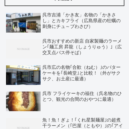
呉市吉浦「かき友」名物の「かきさ
し」とカキフライ（広島県産の牡蠣の
刺身にチュ～ブわさび）
呉市おすすめの新店 自家製麺のラーメ
ン｢麺工房 昇龍（しょうりゅう）｣（広
交叉点バス停そば）
呉市広の名物｢合歓（ねむ）｣のバター
ケーキを｢長崎堂｣と比較！（外がサク
サク、お土産に最適）
呉市 フライケーキの福住（呉名物のひ
とつ、観光の合間のおやつに最適）
魚！魚！ぎょ！｢くれ星製麺屋｣の超煮
干ラーメン（｢巴屋（ともや）｣の｢アイ