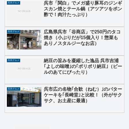
呉市「関白」でメガ盛り豚耳のジンギ
呉市グルメ
スカン焼とテール鍋（アツアツをポン
酢で！肉汁たっぷり）
広島県呉市「谷商店」で250円のタコ
呉市グルメ
焼き（小ぶりだが15個入り！惣菜も
ありノスタルジーなお店）
納豆の旨みを凝縮した逸品 呉市吉浦
呉市グルメ
｢よしの味噌｣の｢ポリポリ納豆｣（ビー
ルのあてにぴったり）
呉市広の名物｢合歓（ねむ）｣のバター
呉市グルメ
ケーキを｢長崎堂｣と比較！（外がサク
サク、お土産に最適）