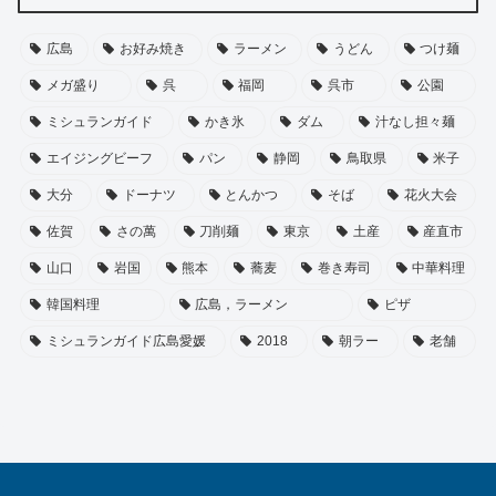
広島
お好み焼き
ラーメン
うどん
つけ麺
メガ盛り
呉
福岡
呉市
公園
ミシュランガイド
かき氷
ダム
汁なし担々麺
エイジングビーフ
パン
静岡
鳥取県
米子
大分
ドーナツ
とんかつ
そば
花火大会
佐賀
さの萬
刀削麺
東京
土産
産直市
山口
岩国
熊本
蕎麦
巻き寿司
中華料理
韓国料理
広島，ラーメン
ピザ
ミシュランガイド広島愛媛
2018
朝ラー
老舗