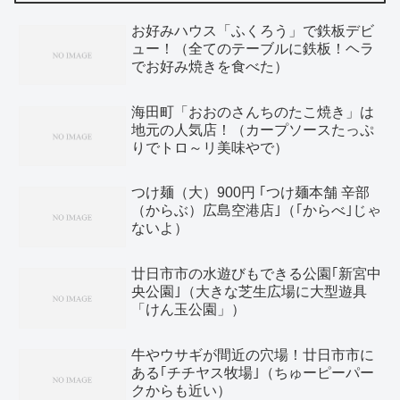
お好みハウス「ふくろう」で鉄板デビ
ュー！（全てのテーブルに鉄板！ヘラ
でお好み焼きを食べた）
海田町「おおのさんちのたこ焼き」は
地元の人気店！（カープソースたっぷ
りでトロ～リ美味やで）
つけ麺（大）900円 ｢つけ麺本舗 辛部
（からぶ）広島空港店｣（｢からべ｣じゃ
ないよ）
廿日市市の水遊びもできる公園｢新宮中
央公園｣（大きな芝生広場に大型遊具
「けん玉公園」）
牛やウサギが間近の穴場！廿日市市に
ある｢チチヤス牧場｣（ちゅーピーパー
クからも近い）