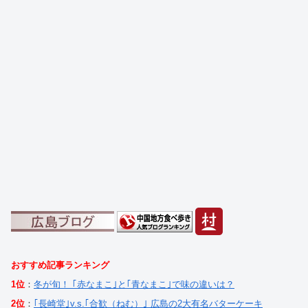
おすすめ記事ランキング
1位
：
冬が旬！ ｢赤なまこ｣と｢青なまこ｣で味の違いは？
2位
：
｢長崎堂｣v.s.｢合歓（ねむ）｣ 広島の2大有名バターケーキ