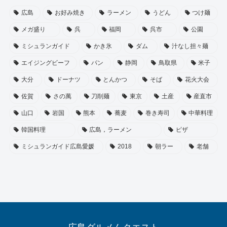
広島
お好み焼き
ラーメン
うどん
つけ麺
メガ盛り
呉
福岡
呉市
公園
ミシュランガイド
かき氷
ダム
汁なし担々麺
エイジングビーフ
パン
静岡
鳥取県
米子
大分
ドーナツ
とんかつ
そば
花火大会
佐賀
さの萬
刀削麺
東京
土産
産直市
山口
岩国
熊本
蕎麦
巻き寿司
中華料理
韓国料理
広島，ラーメン
ピザ
ミシュランガイド広島愛媛
2018
朝ラー
老舗