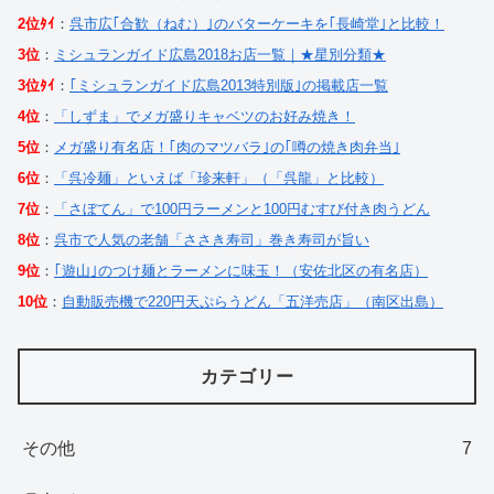
2位ﾀｲ
：
呉市広｢合歓（ねむ）｣のバターケーキを｢長崎堂｣と比較！
3位
：
ミシュランガイド広島2018お店一覧｜★星別分類★
3位ﾀｲ
：
｢ミシュランガイド広島2013特別版｣の掲載店一覧
4位
：
「しずま」でメガ盛りキャベツのお好み焼き！
5位
：
メガ盛り有名店！｢肉のマツバラ｣の｢噂の焼き肉弁当｣
6位
：
「呉冷麺」といえば「珍来軒」（「呉龍」と比較）
7位
：
「さぼてん」で100円ラーメンと100円むすび付き肉うどん
8位
：
呉市で人気の老舗「ささき寿司」巻き寿司が旨い
9位
：
｢遊山｣のつけ麺とラーメンに味玉！（安佐北区の有名店）
10位
：
自動販売機で220円天ぷらうどん「五洋売店」（南区出島）
カテゴリー
その他
7