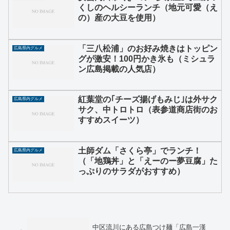
くしのヘルシーランチ（地元可愛（え
の）産の大豆を使用）
「三八松浦」のお好み焼きはトッピン
広島県内グルメ
グが激安！100円かき氷も（ミシュラ
ン広島掲載の人気店）
紅葉堂の｢チーズ揚げもみじ｣は外サク
広島県内グルメ
サク、中トロトロ（表参道商店街のお
すすめスイーツ）
土師ダム「さくら亭」でランチ！
広島県内グルメ
（「地鶏丼」と「えーのー夢豆腐」た
っぷりのサラダがおすすめ）
中区流川にある広島つけ麺「広島一漢